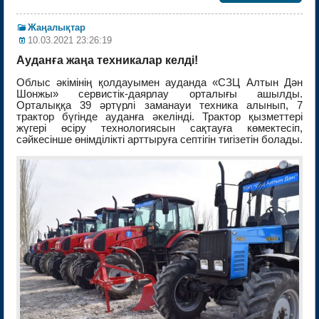
Жаңалықтар
10.03.2021 23:26:19
Ауданға жаңа техникалар келді!
Облыс әкімінің қолдауымен ауданда «СЗЦ Алтын Дән
Шонжы» сервистік-даярлау орталығы ашылды.
Орталыққа 39 әртүрлі заманауи техника алынып, 7
трактор бүгінде ауданға әкелінді. Трактор қызметтері
жүгері өсіру технологиясын сақтауға көмектесіп,
сәйкесінше өнімділікті арттыруға септігін тигізетін болады.