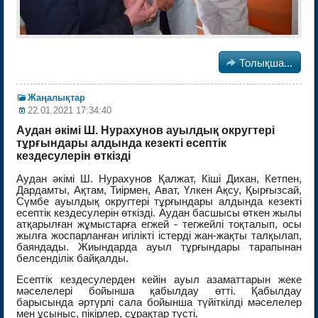

Толықша...
Жаңалықтар
22.01.2021 17:34:40
Аудан әкімі Ш. Нурахунов ауылдық округтері
тұрғындары алдында кезекті есептік
кездесулерін өткізді
Аудан әкімі Ш. Нурахунов Қалжат, Кіші Дихан, Кетпен,
Дардамты, Ақтам, Тиірмен, Ават, Үлкен Ақсу, Қырғызсай,
Сүмбе ауылдық округтері тұрғындары алдында кезекті
есептік кездесулерін өткізді. Аудан басшысы өткен жылы
атқарылған жұмыстарға егжей - тегжейлі тоқталып, осы
жылға жоспарланған игілікті істерді жан-жақты талқылап,
баяндады. Жиындарда ауыл тұрғындары тарапынан
белсенділік байқалды.
Есептік кездесулерден кейін ауыл азаматтарын жеке
мәселелері бойынша қабылдау өтті. Қабылдау
барысында әртүрлі сала бойынша түйіткілді мәселелер
мен ұсыныс, пікірлер, сұрақтар түсті.