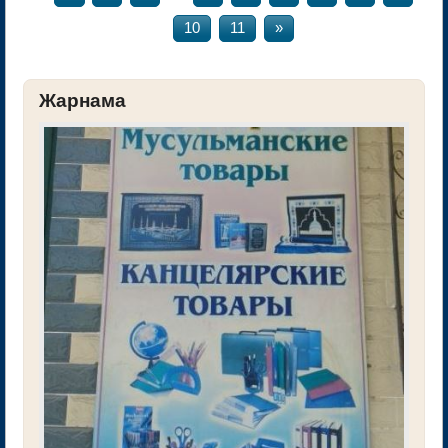
10
11
»
Жарнама