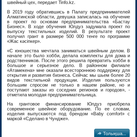
швейный цех, передает Tinfo.kz.
В 2019 году обратившись в Палату предпринимателей
Алматинской области, девушка записалась на обучение
в проект по основам предпринимательства «Бастау
Бизнес». В ходе обучения Юлдуз задумала проект по
выпуску текстильных изделий. В результате проект
получил грант в размере 500 000 тенге по программе
«Жас кәсіпкер».
«С юношества мечтала заниматься швейным делом. В
начале это было хобби, делала комплекты для дома и
родственников. После этого решила превратить хобби в
большое и серьезное дело. В районном филиале
«Атамекена» мне оказали всестороннюю поддержку для
открытия и развития бизнеса. Сейчас мы шьем более 20
видов текстильной продукции. Изделия пользуются
большим спросом не только в нашем районе, но и
поступают заказы из соседних регионов и городов», -
отметила молодая предпринимательница.
На грантовое финансирование Юлдуз приобрела
современное швейное оборудование. По ее словам,
изделия выпускаются под брендом «Baby comfort» с
маркой «Сделано в Чундже».

Толықша...