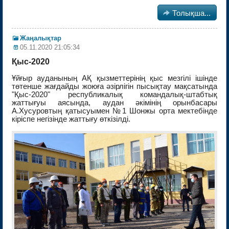

Толықша...
Жаңалықтар
05.11.2020 21:05:34
Қыс-2020
Ұйғыр ауданының АҚ қызметтерінің қыс мезгілі ішінде
төтенше жағдайды жоюға әзірлігін пысықтау мақсатында
"Қыс-2020" республикалық командалық-штабтық
жаттығуы аясында, аудан әкімінің орынбасары
А.Хусуровтың қатысуымен №1 Шонжы орта мектебінде
кіріспе негізінде жаттығу өткізілді.