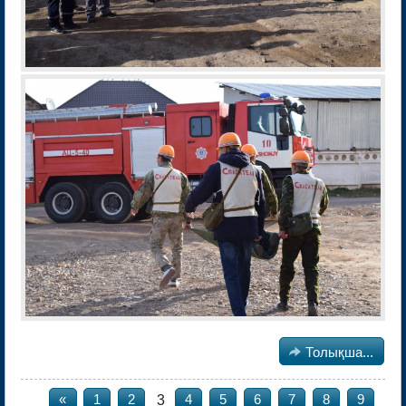

Толықша...
3
«
1
2
4
5
6
7
8
9