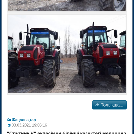

Толықша...
Жаңалықтар
03.03.2021 19:03:16
"Спутник V" екпесімен бірінші кезектегі медицина