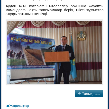
Аудан әкімі көтерілген мәселелер бойынша жауапты
мамандарға нақты тапсырмалар беріп, тиісті жұмыстар
атқарылатынын жеткізді.

Толықша...
Жаңалықтар