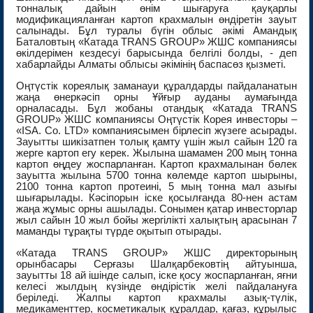
тонналық дайын өнім шығаруға қауқарлы
модификацияланған картоп крахмалын өндіретін зауыт
салынады. Бұл туралы бүгін облыс әкімі Амандық
Баталовтың «Катада TRANS GROUP» ЖШС компаниясы
өкілдерімен кездесуі барысында белгілі болды, - деп
хабарлайды Алматы облысы әкімінің баспасөз қызметі.
Оңтүстік кореялық заманауи құралдарды пайдаланатын
жаңа өнеркәсіп орны Ұйғыр ауданы аумағында
орналасады. Бұл жобаны отандық «Катада TRANS
GROUP» ЖШС компаниясы Оңтүстік Корея инвесторы –
«ISA. Co. LTD» компаниясымен бірлесіп жүзеге асырады.
Зауытты шикізатпен толық қамту үшін жыл сайын 120 га
жерге картоп егу керек. Жылына шамамен 200 мың тонна
картоп өңдеу жоспарланған. Картоп крахмалынан бөлек
зауытта жылына 5700 тонна көлемде картоп шырыны,
2100 тонна картоп протеині, 5 мың тонна мал азығы
шығарылады. Кәсіпорын іске қосылғанда 80-нен астам
жаңа жұмыс орны ашылады. Сонымен қатар инвесторлар
жыл сайын 10 жыл бойы жергілікті халықтың арасынан 7
маманды тұрақты түрде оқытып отырады.
«Катада TRANS GROUP» ЖШС директорының
орынбасары Серғазы Шалқарбековтің айтуынша,
зауытты 18 ай ішінде салып, іске қосу жоспарланған, яғни
келесі жылдың күзінде өндірістік желі пайдалануға
беріледі. Жалпы картоп крахмалы азық-түлік,
медикаменттер, косметикалық құралдар, қағаз, құрылыс