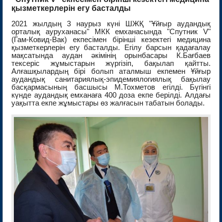
қызметкерлерін егу басталды
2021 жылдың 3 наурыз күні ШЖҚ "Ұйғыр аудандық
орталық ауруханасы" МКК емханасында "Спутник V"
(Гам-Ковид-Вак) екпесімен бірінші кезектегі медицина
қызметкерлерін егу басталды. Егілу барсын қадағалау
мақсатында аудан әкімінің орынбасары К.Бағбаев
тексеріс жұмыстарын жүргізіп, бақылап қайтты.
Алғашқылардың бірі болып аталмыш екпемен Ұйғыр
аудандық санитариялық-эпидемиялогиялық бақылау
басқармасының басшысы М.Тохметов егілді. Бүгінгі
күнде аудандық емханаға 400 доза екпе берілді. Алдағы
уақытта екпе жұмыстары өз жалғасын табатын болады.