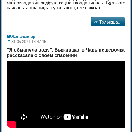
материалдарын өндіруге кеңінен қолданылады. Бұл - өте
пайдалы әрі нарықта сұрасынысқа ие шикізат.

Толықша...
Жаңалықтар
31.05.2021 16:47:15
"Я обманула воду". Выжившая в Чарыне девочка
рассказала о своем спасении