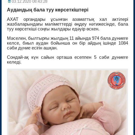
03.12.2020 08:43:28
Аудандың бала туу көрсеткіштері
АХАТ органдары ұсынған азаматтық хал актілері
жазбаларындағы мәліметтерді өңдеу нәтижесінде, бала
туу көрсеткіші соңғы жылдары едәуір өскен.
Мәселен, былтырғы жылдың 11 айында 974 бала дүниеге
келсе, биыл аудан бойынша он бір айдың ішінде 1084
сәби дүние есігін ашқан.
Сондай-ақ күн сайын орташа есеппен 5 сәби дүниеге
келеді.