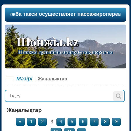
си осуществляет пассажироперевозки между насе
Шонжы.kz
Шонжы аулының ақпараттық порталы
Мәзірi
Жаңалықтар
Жаңалықтар
3
«
1
2
4
5
6
7
8
9