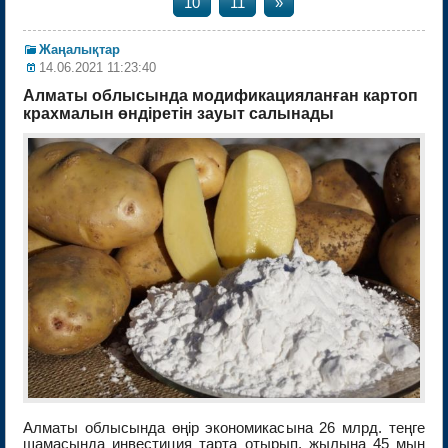
10
11
»
Жаңалықтар
14.06.2021 11:23:40
Алматы облысында модификацияланған картоп
крахмалын өндіретін зауыт салынады
Алматы облысында өңір экономикасына 26 млрд. теңге
шамасында инвестиция тарта отырып, жылына 45 мың