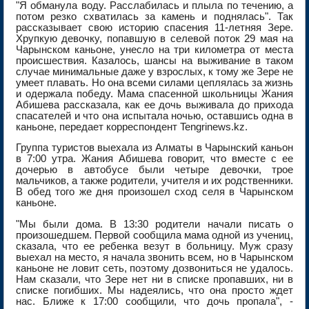
"Я обманула воду. Расслабилась и плыла по течению, а
потом резко схватилась за камень и поднялась". Так
рассказывает свою историю спасения 11-летняя Зере.
Хрупкую девочку, попавшую в селевой поток 29 мая на
Чарынском каньоне, унесло на три километра от места
происшествия. Казалось, шансы на выживание в таком
случае минимальные даже у взрослых, к тому же Зере не
умеет плавать. Но она всеми силами цеплялась за жизнь
и одержала победу. Мама спасенной школьницы Жания
Абишева рассказала, как ее дочь выживала до прихода
спасателей и что она испытала ночью, оставшись одна в
каньоне, передает корреспондент Tengrinews.kz.
Группа туристов выехала из Алматы в Чарынский каньон
в 7:00 утра. Жания Абишева говорит, что вместе с ее
дочерью в автобусе были четыре девочки, трое
мальчиков, а также родители, учителя и их родственники.
В обед того же дня произошел сход селя в Чарынском
каньоне.
"Мы были дома. В 13:30 родители начали писать о
произошедшем. Первой сообщила мама одной из учениц,
сказала, что ее ребенка везут в больницу. Муж сразу
выехал на место, я начала звонить всем, но в Чарынском
каньоне не ловит сеть, поэтому дозвониться не удалось.
Нам сказали, что Зере нет ни в списке пропавших, ни в
списке погибших. Мы надеялись, что она просто ждет
нас. Ближе к 17:00 сообщили, что дочь пропала", -