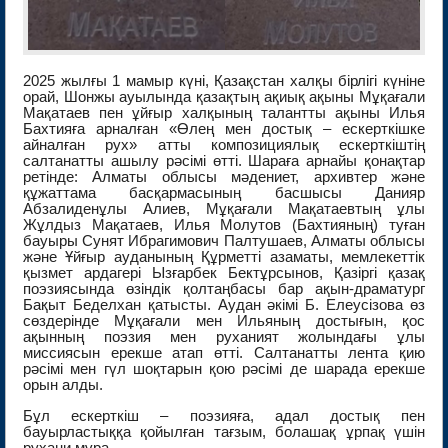
2025 жылғы 1 мамыр күні, Қазақстан халқы бірлігі күніне
орай, Шонжы ауылында қазақтың ақиық ақыны Мұқағали
Мақатаев пен ұйғыр халқының талантты ақыны Илья
Бахтияға арналған «Өлең мен достық – ескерткішке
айналған рух» атты композициялық ескерткіштің
салтанатты ашылу рәсімі өтті. Шараға арнайы қонақтар
ретінде: Алматы облысы мәдениет, архивтер және
құжаттама басқармасының басшысы Данияр
Абзалиденұлы Алиев, Мұқағали Мақатаевтың ұлы
Жұлдыз Мақатаев, Илья Молутов (Бахтияның) туған
бауыры Сунят Ибрагимович Палтушаев, Алматы облысы
және Ұйғыр ауданының Құрметті азаматы, мемлекеттік
қызмет ардагері Ызғарбек Бектұрсынов, ⁠Қазіргі қазақ
поэзиясында өзіндік қолтаңбасы бар ақын-драматург
Бақыт Беделхан қатысты. Аудан әкімі Б. Елеусізова өз
сөздерінде Мұқағали мен Ильяның достығын, қос
ақынның поэзия мен руханият жолындағы ұлы
миссиясын ерекше атап өтті. Салтанатты лента қию
рәсімі мен гүл шоқтарын қою рәсімі де шарада ерекше
орын алды.
Бұл ескерткіш – поэзияға, адал достық пен
бауырластыққа қойылған тағзым, болашақ ұрпақ үшін
рухани мұра.