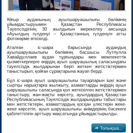
Ұйғыр ауданының ауылшаруашылығы бөлімінің
ұйымдастыруымен Қазақстан Республикасы
Тәуелсіздігінің 30 жылдығын мерекелеу аясында
«Ауылдың гүлденуі – Қазақстанның гүлденуі» атты
фотокөрме өткізілді.
Аталған іс-шара барысында аудандық
ауылшаруашылығы бөлімінің басшысы Лутпулла
Хавайдуллаев аудан тұрғындары мен мемлекеттік
қызметкерлерге өңірдің ауыл шаруашылық саласындағы
тәуелсіздік жылдарынан бергі жеткен жетістіктерімен
таныстырып, қойған сұрақтарына жауап берді.
Бұл іс-шара ауыл шаруашылығы тауарларын ішкі және
сыртқы нарықтарға жылжыту, азаматтарды өңірдің ауыл
шаруашылығы саласында қол жеткізілген жетістіктерімен
таныстыру, жан-жақты көрсету, ауылдардың Қазақстан
Республикасының Тәуелсіздік жылдарындағы табыстары
мен жетістіктерін, азаматтардың қосқан үлестерін жеке-
жеке көрсетіп, ауыл шаруашылығы өнімдерінің бәсекеге
қабілеттілігін арттыру мақсатында ұйымдастырылды.

Толықша...