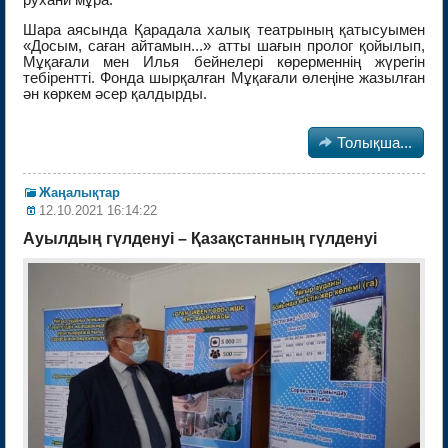
Шара аясында Қарадала халық театрының қатысуымен
«Досым, саған айтамын...» атты шағын пролог қойылып,
Мұқағали мен Илья бейнелері көрерменнің жүрегін
тебірентті. Фонда шырқалған Мұқағали өлеңіне жазылған
ән көркем әсер қалдырды.

Толықша...
Жаңалықтар
12.10.2021 16:14:22
Ауылдың гүлденуі – Қазақстанның гүлденуі