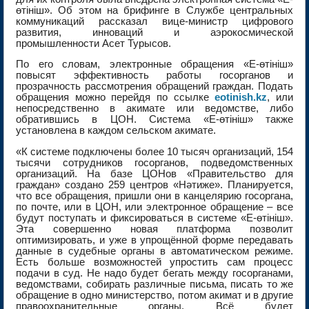
өтініш». Об этом на брифинге в Службе центральных
коммуникаций рассказал вице-министр цифрового
развития, инноваций и аэрокосмической
промышленности Асет Турысов.
По его словам, электронные обращения «Е-өтініш»
повысят эффективность работы госорганов и
прозрачность рассмотрения обращений граждан. Подать
обращения можно перейдя по ссылке
eotinish.kz
, или
непосредственно в акимате или ведомстве, либо
обратившись в ЦОН. Система «Е-өтініш» также
установлена в каждом сельском акимате.
«К системе подключены более 10 тысяч организаций, 154
тысячи сотрудников госорганов, подведомственных
организаций. На базе ЦОНов «Правительство для
граждан» создано 259 центров «Нәтиже». Планируется,
что все обращения, пришли они в канцелярию госоргана,
по почте, или в ЦОН, или электронное обращение – все
будут поступать и фиксироваться в системе «Е-өтініш».
Эта совершенно новая платформа позволит
оптимизировать, и уже в упрощённой форме передавать
данные в судебные органы в автоматическом режиме.
Есть больше возможностей упростить сам процесс
подачи в суд. Не надо будет бегать между госорганами,
ведомствами, собирать различные письма, писать то же
обращение в одно министерство, потом акимат и в другие
правоохранительные органы. Всё будет