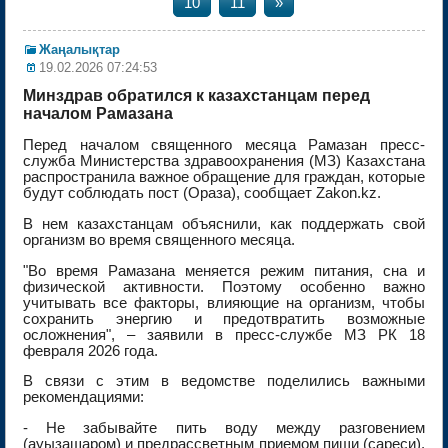
10
11
»
Жаңалықтар
19.02.2026 07:24:53
Минздрав обратился к казахстанцам перед
началом Рамазана
Перед началом священного месяца Рамазан пресс-
служба Министерства здравоохранения (МЗ) Казахстана
распространила важное обращение для граждан, которые
будут соблюдать пост (Ораза), сообщает Zakon.kz.
В нем казахстанцам объяснили, как поддержать свой
организм во время священного месяца.
"Во время Рамазана меняется режим питания, сна и
физической активности. Поэтому особенно важно
учитывать все факторы, влияющие на организм, чтобы
сохранить энергию и предотвратить возможные
осложнения", – заявили в пресс-службе МЗ РК 18
февраля 2026 года.
В связи с этим в ведомстве поделились важными
рекомендациями:
- Не забывайте пить воду между разговением
(ауызашаром) и предрассветным приемом пищи (сареси).