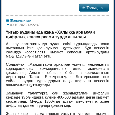

Толықша...
Жаңалықтар
09.10.2025 13:22:45
Ұйғыр ауданында жаңа «Халыққа арналған
цифрлық кеңсе» ресми түрде ашылды
Ашылу салтанатында аудан әкімі тұрғындарды жаңа
нысанның іске қосылуымен құттықтап, бұл кеңсенің
халыққа көрсетілетін қызмет сапасын арттырудағы
маңыздылығын атап өтті.
Сондай-ақ, «Азаматтарға арналған үкімет» мемлекеттік
корпорациясы» коммерциялық емес акционерлік
қоғамының Алматы облысы бойынша филиалының
директоры Талғат Бектұрсынұлы Бектұрсынов сөз
сөйлеп, аудан тұрғындарын жаңа цифрлық кеңсенің
ашылуымен құттықтады.
Заманауи талаптарға сай жабдықталған цифрлық
кеңседе тұрғындарға күніне 400-500 адамға дейін қызмет
көрсетіледі. Мұнда 1360-тан астам мемлекеттік және
цифрлық қызмет түрлері қолжетімді.
Жаңа кеңсе – азаматтардың уақытын үнемдеп, қызмет