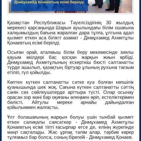
Қазақстан Республикасы Тәуелсіздігінің 30 жылдық
мерекесі қарсаңында Шарын ауылындағы білім ошағына
халқымыздың бағына жаралған дара тұлға, ұлтына адал
қызмет еткен аса білікті азамат - Дінмұхамед Ахметұлы
Қонаевтың есімі берілді.
Осыған орай, аталмыш білім беру мекемесінде зиялы
қауым өкілдері бас қосқан жарқын жиын өрбіді.
Дінмұхамед Ахметұлының ескерткіш бюсті салтанатты
түрде ашылып, қазақтың біртуар ұлының рухына тағзым
етіліп, гүл қойылды.
Көптен күткен салтанатты сәтке куә болған көпшілік
қуанышында шек жоқ. Сағына күткен салтанатты сәттің
сәнін сөз сөйлеушілерде арттыра түсті. Олар осынау
орасан зор мәні бар оқиғаны өлеңмен өріп, естеліктерімен
бөлісті. Айтулы мереке арнайы дайындалған
қойылыммен жалғасты.
Ұлт болашағының жарқын болуы үшін тынбай қызмет
еткен салиқалы саясаткер - Дінмұхамед Ахметұлы
Қонаевтың есімі тіпті ғасырлар өтсе де, елінің жүрегінде
мәңгі сақталады. Жас ұрпақ тәлім алар, тәрбие көрер
тұлғамыз бар болса, соның бірегейі - Дінмұхамед Қонаев.