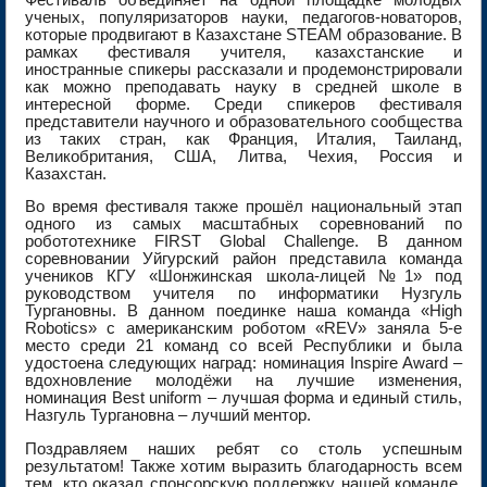
ученых, популяризаторов науки, педагогов-новаторов,
которые продвигают в Казахстане STEAM образование. В
рамках фестиваля учителя, казахстанские и
иностранные спикеры рассказали и продемонстрировали
как можно преподавать науку в средней школе в
интересной форме. Среди спикеров фестиваля
представители научного и образовательного сообщества
из таких стран, как Франция, Италия, Таиланд,
Великобритания, США, Литва, Чехия, Россия и
Казахстан.
Во время фестиваля также прошёл национальный этап
одного из самых масштабных соревнований по
робототехнике FIRST Global Challenge. В данном
соревновании Уйгурский район представила команда
учеников КГУ «Шонжинская школа-лицей №1» под
руководством учителя по информатики Нузгуль
Тургановны. В данном поединке наша команда «High
Robotics» с американским роботом «REV» заняла 5-е
место среди 21 команд со всей Республики и была
удостоена следующих наград: номинация Inspire Award –
вдохновление молодёжи на лучшие изменения,
номинация Best uniform – лучшая форма и единый стиль,
Назгуль Тургановна – лучший ментор.
Поздравляем наших ребят со столь успешным
результатом! Также хотим выразить благодарность всем
тем, кто оказал спонсорскую поддержку нашей команде,