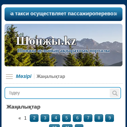
и осуществляет пассажироперевозки между насел
Шонжы.kz
Шонжы аулының ақпараттық порталы
Мәзірi
Жаңалықтар
Жаңалықтар
«
1
2
3
4
5
6
7
8
9