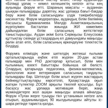
«Білімді ұрпақ – кемел келешектің кепілі» атты кең
ауқымды форум өтті. Шараның мақсаты – ауданнан
шыққан ғалымдарды дәріптеу, жас ұрпаққа бағыт-бағдар
беру және білім саласындағы үздік тәжірибелерді
насихаттау. Форум модераторы, аудандық білім бөлімінің
басшысы Құрманалиева Мөлдір Ахметжанқызының
жүргізуімен басталған жиында ЖИ көмегімен
дайындалған білім саласының жетістіктері
таныстырылды. Аудан әкімі Бота Серікқызы Елеусізова
құттықтау сөзінде ұстаздардың ел дамуындағы маңызды
рөлін атап өтіп, білім саласының өркендеуіне тілектестік
білдірді.
Форумға еліміздің және шетелдің жетекші ғылыми
орталықтарында еңбек етіп жүрген 20-дан астам
ғалымдар мен PhD докторлар қатысып, білім мен
ғылымның өзекті бағыттары бойынша ой бөлісті.
Олардың қатарында педагогика, физика-математика,
филология және ветеринария саласының таңдаулы
ғалымдары бар. Шетелде білім алып жүрген жастардың
бейнеқұттықтаулары көрсетіліп, Қазақстанда оқып
жатқан түлектер ZOOM арқылы тікелей қосылды. Бұл
басқосу жас ұрпаққа мотивация беріп, жаңа
мүмкіндіктерге жол ашқан маңызды алаңға айналды.
Форум «Туған жерге туыңды тік» ұстанымын негізге ала
отырып, ауданымыздың 90 жылдығындағы айтулы іс-
шара ретінде тарихта қалды.