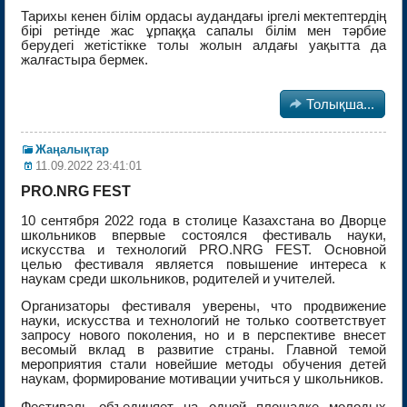
Тарихы кенен білім ордасы аудандағы іргелі мектептердің
бірі ретінде жас ұрпаққа сапалы білім мен тәрбие
берудегі жетістікке толы жолын алдағы уақытта да
жалғастыра бермек.

Толықша...
Жаңалықтар
11.09.2022 23:41:01
PRO.NRG FEST
10 сентября 2022 года в столице Казахстана во Дворце
школьников впервые состоялся фестиваль науки,
искусства и технологий PRO.NRG FEST. Основной
целью фестиваля является повышение интереса к
наукам среди школьников, родителей и учителей.
Организаторы фестиваля уверены, что продвижение
науки, искусства и технологий не только соответствует
запросу нового поколения, но и в перспективе внесет
весомый вклад в развитие страны. Главной темой
мероприятия стали новейшие методы обучения детей
наукам, формирование мотивации учиться у школьников.
Фестиваль объединяет на одной площадке молодых