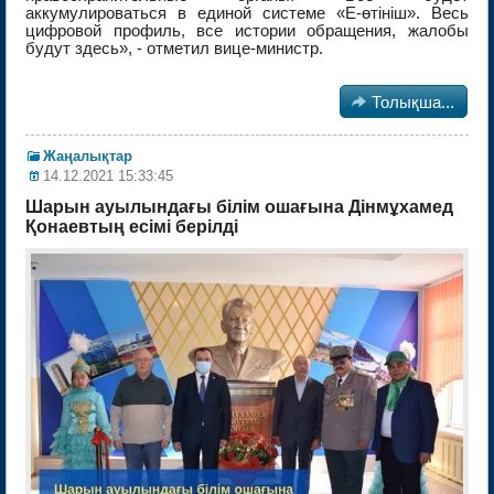
аккумулироваться в единой системе «Е-өтініш». Весь
цифровой профиль, все истории обращения, жалобы
будут здесь», - отметил вице-министр.

Толықша...
Жаңалықтар
14.12.2021 15:33:45
Шарын ауылындағы білім ошағына Дінмұхамед
Қонаевтың есімі берілді