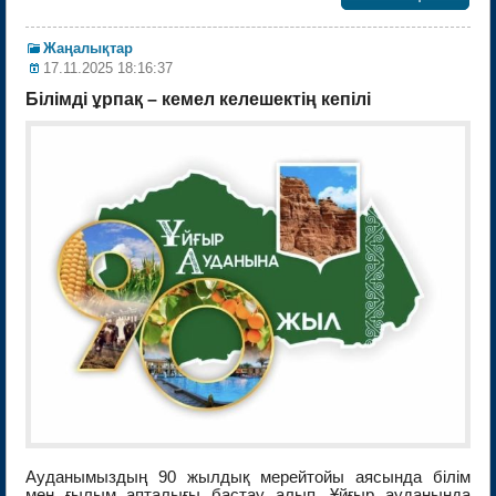
Жаңалықтар
17.11.2025 18:16:37
Білімді ұрпақ – кемел келешектің кепілі
Ауданымыздың 90 жылдық мерейтойы аясында білім
мен ғылым апталығы бастау алып, Ұйғыр ауданында