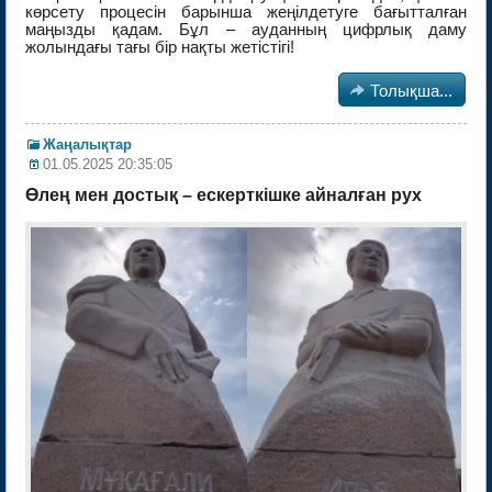
көрсету процесін барынша жеңілдетуге бағытталған
маңызды қадам. Бұл – ауданның цифрлық даму
жолындағы тағы бір нақты жетістігі!

Толықша...
Жаңалықтар
01.05.2025 20:35:05
Өлең мен достық – ескерткішке айналған рух