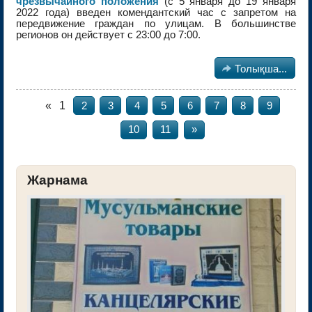
чрезвычайного положения
(с 5 января до 19 января
2022 года) введен комендантский час с запретом на
передвижение граждан по улицам. В большинстве
регионов он действует с 23:00 до 7:00.

Толықша...
«
1
2
3
4
5
6
7
8
9
10
11
»
Жарнама