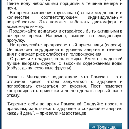
Пейте воду небольшими порциями в течение вечера и
ночи.
- Во время разговения (ауызашара) ешьте медленно и в
количестве, соответствующем индивидуальным
потребностям. Это поможет избежать дискомфорт и
возможную изжогу.
- Продолжайте двигаться и старайтесь быть активными в
вечернее время. Например, выходя на ежедневную
прогулку.
- Не пропускайте предрассветный прием пищи (сареси).
Он помогает поддерживать уровень энергии в течение
дня и снижает риск слабости и головокружения.
- Ограничьте сладкое, соль и жиры. Вместо сладостей
лучше выбрать фрукты с высоким содержанием воды
(арбуз, дыня, сезонные фрукты).
Также в Минздраве подчеркнули, что Рамазан – это
отличное время, чтобы задуматься о здоровье и
попробовать отказаться от курения. Пост помогает
контролировать привычки и легче сделать первый шаг к
отказу.
"Берегите себя во время Рамазана! Следуйте простым
правилам, заботьтесь о здоровье и сохраняйте энергию
каждый день", – призвали казахстанцев.

Толықша...