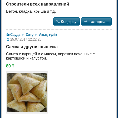
Строители всех направлений
Бетон, кладка, крыша и т.д.

Қоңырау

Толықша...
Сауда
►
Сату
►
Азық-түлік
25.07.2017 12:22:23
Самса и другая выпечка
Самса с курицей и с мясом, пирожки печённые с
картошкой и капустой.
80 ₸