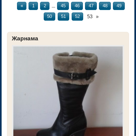
...
«
1
2
45
46
47
48
49
53
»
50
51
52
Жарнама