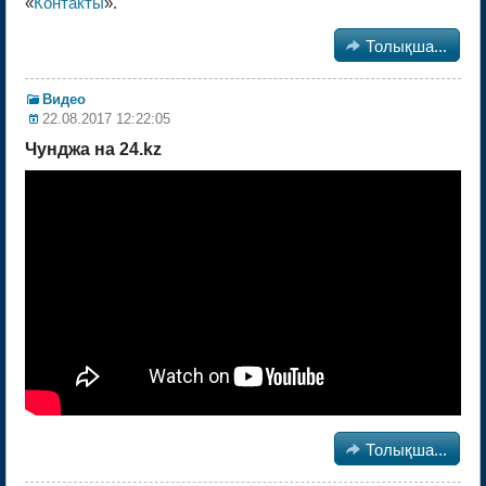
«
Контакты
».

Толықша...
Видео
22.08.2017 12:22:05
Чунджа на 24.kz

Толықша...