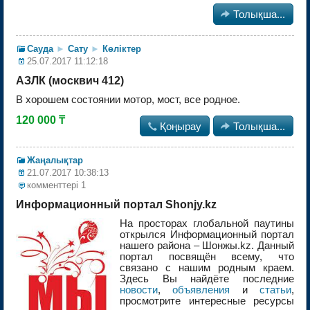

Толықша...
Сауда
►
Сату
►
Көліктер
25.07.2017 11:12:18
АЗЛК (москвич 412)
В хорошем состоянии мотор, мост, все родное.
120 000 ₸

Қоңырау

Толықша...
Жаңалықтар
21.07.2017 10:38:13
комменттерi 1
Информационный портал Shonjy.kz
На просторах глобальной паутины
открылся Информационный портал
нашего района – Шонжы.kz. Данный
портал посвящён всему, что
связано с нашим родным краем.
Здесь Вы найдёте последние
новости
,
объявления
и
статьи
,
просмотрите интересные ресурсы