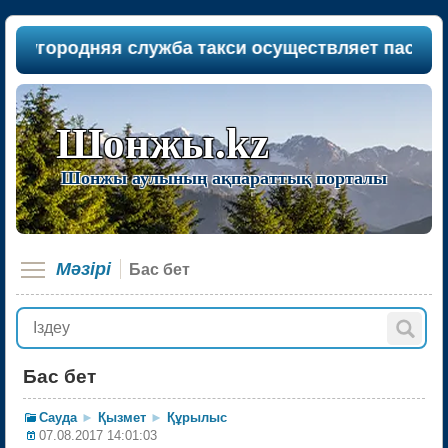
ородняя служба такси осуществляет пассажиропе
Шонжы.kz
Шонжы аулының ақпараттық порталы
Мәзірi
Бас бет
Бас бет
Сауда
►
Қызмет
►
Құрылыс
07.08.2017 14:01:03